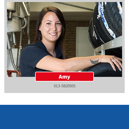
Amy
013-5820505